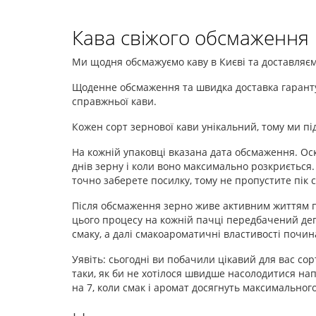
Кава свіжого обсмаження
Ми щодня обсмажуємо каву в Києві та доставляємо
Щоденне обсмаження та швидка доставка гаранту
справжньої кави.
Кожен сорт зернової кави унікальний, тому ми пі
На кожній упаковці вказана дата обсмаження. Ос
днів зерну і коли воно максимально розкриється
точно заберете посилку, тому не пропустите пік 
Після обсмаження зерно живе активним життям при
цього процесу на кожній пачці передбачений дега
смаку, а далі смакоароматичні властивості почин
Уявіть: сьогодні ви побачили цікавий для вас со
таки, як би не хотілося швидше насолодитися на
на 7, коли смак і аромат досягнуть максимальног