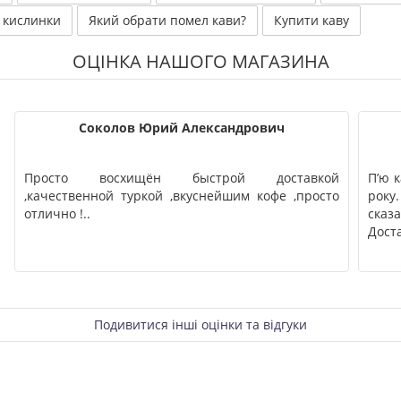
 кислинки
Який обрати помел кави?
Купити каву
ОЦІНКА НАШОГО МАГАЗИНА
Соколов Юрий Александрович
Просто восхищён быстрой доставкой
П’ю к
,качественной туркой ,вкуснейшим кофе ,просто
року
отлично !..
сказ
Дост
Подивитися інші оцінки та відгуки