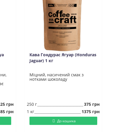
ya
Кава Гондурас Ягуар (Honduras
Jaguar) 1 кг
ни,
Міцний, насичений смак з
нотками шоколаду
ає
425 грн
250 г
375 грн
85 грн
1 кг
1375 грн
До кошика