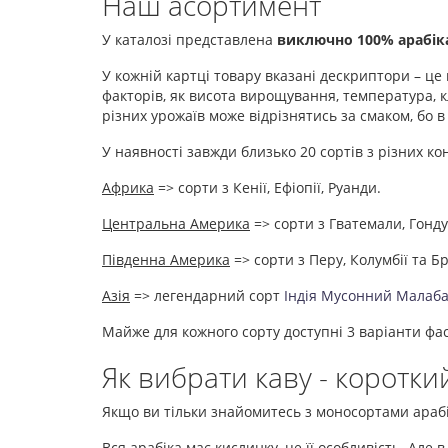
Наш асортимент
У каталозі представлена
виключно 100% арабік
У кожній картці товару вказані дескриптори – це 
факторів, як висота вирощування, температура, кл
різних урожаїв може відрізнятись за смаком, бо в
У наявності завжди близько 20 сортів з різних кон
Африка
=> сорти з Кенії, Ефіопії, Руанди.
Центральна Америка
=> сорти з Гватемали, Гонду
Південна Америка
=> сорти з Перу, Колумбії та Бр
Азія
=> легендарний сорт
Індія Мусонний Малаб
Майже для кожного сорту доступні 3 варіанти фасув
Як вибрати каву - короткий
Якщо ви тільки знайомитесь з моносортами арабі
Вся арабіка має кислинку, це її особливість. Але 