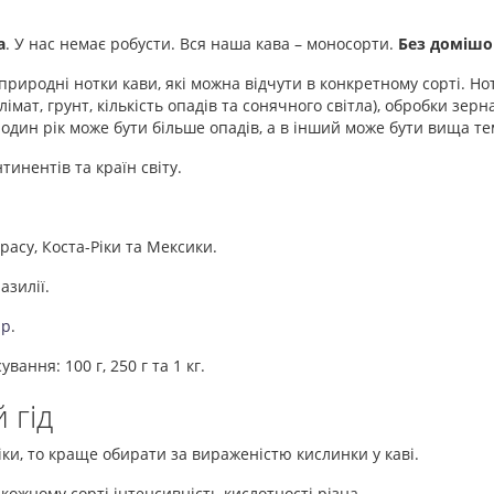
а
. У нас немає робусти. Вся наша кава – моносорти.
Без домішо
природні нотки кави, які можна відчути в конкретному сорті. Нот
імат, грунт, кількість опадів та сонячного світла), обробки зер
 один рік може бути більше опадів, а в інший може бути вища тем
тинентів та країн світу.
расу, Коста-Ріки та Мексики.
азилії.
ар
.
ання: 100 г, 250 г та 1 кг.
 гід
ки, то краще обирати за вираженістю кислинки у каві.
в кожному сорті інтенсивність кислотності різна.