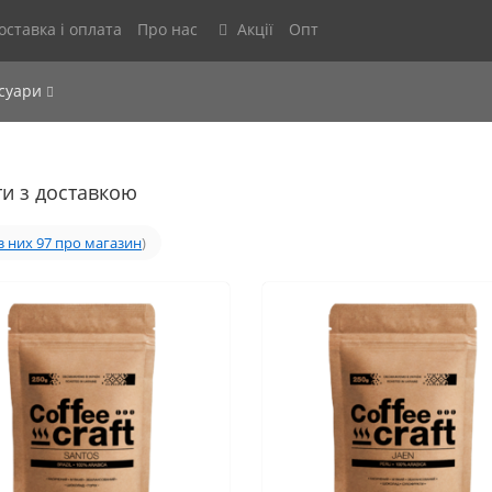
оставка і оплата
Про нас
Акції
Опт
есуари
ти з доставкою
з них 97 про магазин
)