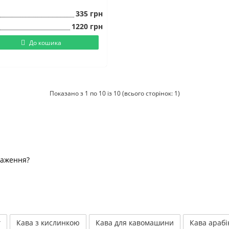
335 грн
1220 грн
До кошика
Показано з 1 по 10 із 10 (всього сторінок: 1)
смаження?
г
Кава з кислинкою
Кава для кавомашини
Кава арабі