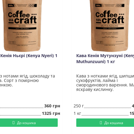
Кенія Ньєрі (Kenya Nyeri) 1
Кава Кенія Мутунзуні (Ken
Muthunzuuni) 1 кг
з нотами ягід, шоколаду та
Кава з нотками ягід, шипши
а. Сорт з помірною
сухофруктів, лайма і
инкою.
смородинового варення. М
яскраву кислинку.
360 грн
250 г
1325 грн
1 кг
15
До кошика
До кошика