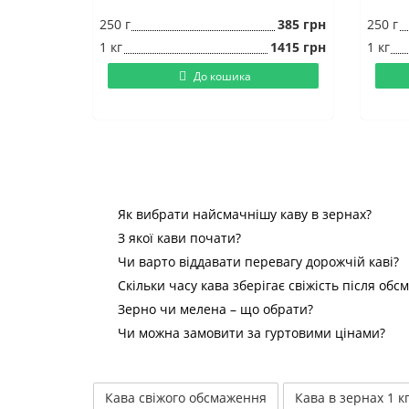
250 г
385 грн
250 г
1 кг
1415 грн
1 кг
До кошика
Як вибрати найсмачнішу каву в зернах?
З якої кави почати?
Чи варто віддавати перевагу дорожчій каві?
Скільки часу кава зберігає свіжість після об
Зерно чи мелена – що обрати?
Чи можна замовити за гуртовими цінами?
Кава свіжого обсмаження
Кава в зернах 1 к