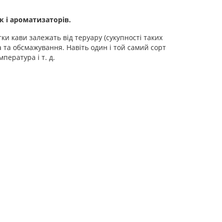
к і ароматизаторів.
ки кави залежать від теруару (сукупності таких
на та обсмажування. Навіть один і той самий сорт
пература і т. д.