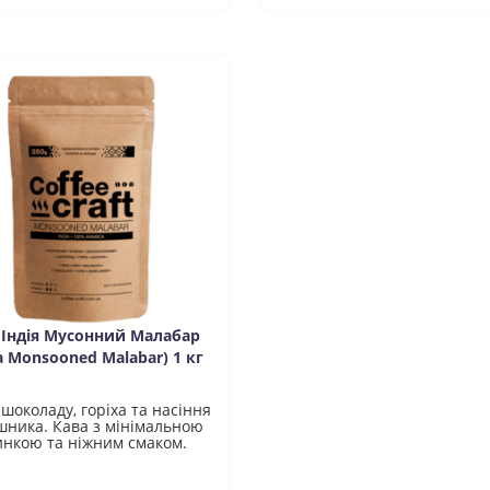
 Індія Мусонний Малабар
a Monsooned Malabar) 1 кг
шоколаду, горіха та насіння
шника. Кава з мінімальною
инкою та ніжним смаком.