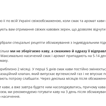
 її по всій Україні свіжообсмаженою, коли смак та аромат кави
ють вам отримання свіжих кавових зерен, що дозволяє відчути 
дібрали спеціальні рецепти обсмажування з індивідуальним під
кільки
ми не зберігаємо каву, а смажимо й одразу її відправ
. Максимально насичений смак і аромат припадають на 5-14 день
смаку.
близно 2 місяці. У перші 5 днів смак кави постійно змінюється
заційний клапан, який випускає вуглекислий газ і не впускає по
ають потроху слабшати. Через декілька місяців після обсмаженн
рт кави, а вже завтра будете ним насолоджуватись, причому кава
поєм, ми рекомендуємо готувати каву на 3 день після обсмажува
о насичення.