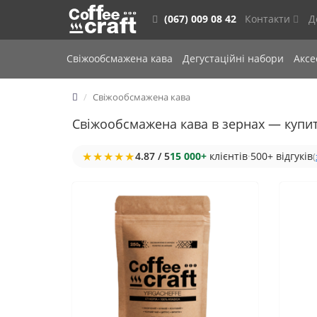
(067) 009 08 42
Контакти
Д
Свіжообсмажена кава
Дегустаційні набори
Акс
Свіжообсмажена кава
Свіжообсмажена кава в зернах — купи
★★★★★
4.87 / 5
15 000+
клієнтів
·
500+ відгуків
(