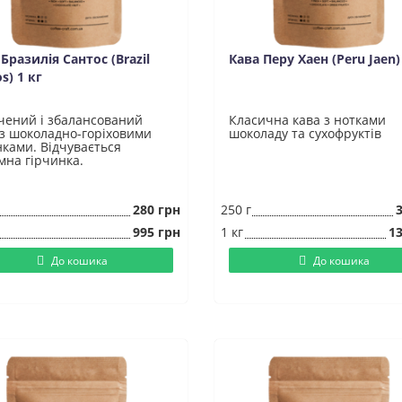
Бразилія Сантос (Brazil
Кава Перу Хаен (Peru Jaen)
s) 1 кг
чений і збалансований
Класична кава з нотками
 з шоколадно-горіховими
шоколаду та сухофруктів
нками. Відчувається
мна гірчинка.
280 грн
250 г
995 грн
1 кг
13
До кошика
До кошика