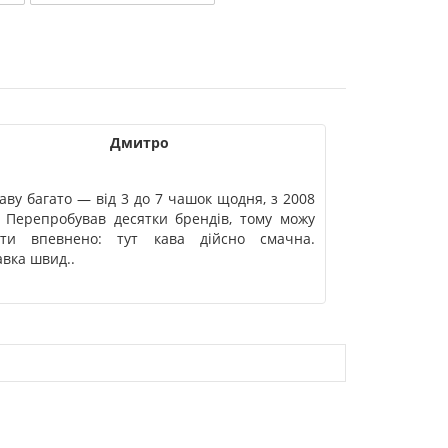
Дмитро
аву багато — від 3 до 7 чашок щодня, з 2008
Давно вже є в
. Перепробував десятки брендів, тому можу
але нажаль за
ати впевнено: тут кава дійсно смачна.
авка швид..