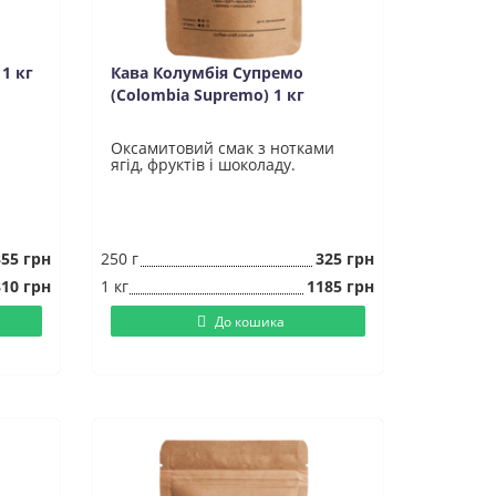
 1 кг
Кава Колумбія Супремо
(Colombia Supremo) 1 кг
Оксамитовий смак з нотками
ягід, фруктів і шоколаду.
355 грн
250 г
325 грн
10 грн
1 кг
1185 грн
До кошика