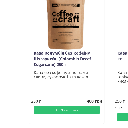
Кава Колумбія без кофеїну
Кава 
Шугаркейн (Colombia Decaf
кг
Sugarcane) 250 г
Кава без кофеїну з нотками
Кава 
сливи, сухофруктів та какао.
горіх
кисл
250 г
400 грн
250 г
1 кг
До кошика