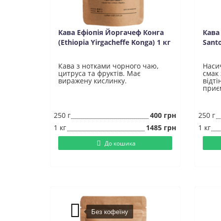
Кава Ефіопія Йоргачеф Конга
Кава 
(Ethiopia Yirgacheffe Konga) 1 кг
Santo
Кава з нотками чорного чаю,
Наси
цитруса та фруктів. Має
смак
виражену кислинку.
відті
приє
250 г
400 грн
250 г
1 кг
1485 грн
1 кг
До кошика
Без кофеїну