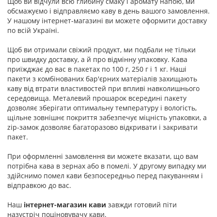
Щоб ви відчули всю глибину смаку і аромату напою, ми
обсмажуємо і відправляємо каву в день вашого замовлення.
У нашому інтернет-магазині ви можете оформити доставку
по всій Україні.
Щоб ви отримали свіжий продукт, ми подбали не тільки
про швидку доставку, а й про відмінну упаковку. Кава
приїжджає до вас в пакетах по 100 г, 250 г і 1 кг. Наші
пакети з комбінованих бар'єрних матеріалів захищають
каву від втрати властивостей при впливі навколишнього
середовища. Металевий прошарок всередині пакету
дозволяє зберігати оптимальну температуру і вологість,
щільне зовнішнє покриття забезпечує міцність упаковки, а
zip-замок дозволяє багаторазово відкривати і закривати
пакет.
При оформленні замовлення ви можете вказати, що вам
потрібна кава в зернах або в помелі. У другому випадку ми
здійснимо помел кави безпосередньо перед пакуванням і
відправкою до вас.
Наш
інтернет-магазин кави
завжди готовий піти
назустріч поціновувачу кави.