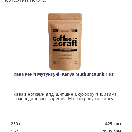
Кава Кенія Мутунзуні (Kenya Muthunzuuni) 1 кг
Кава з нотками ягід, шипшини, сухофруктів, лайма
і смородинового варення. Має яскраву кислинку.
250 г
425 грн
1 кг
1585 грн