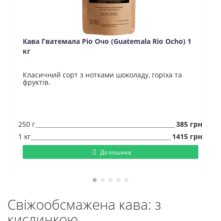
Кава Гватемала Ріо Очо (Guatemala Rio Ocho) 1
кг
Класичний сорт з нотками шоколаду, горіха та
фруктів.
250 г
385 грн
1 кг
1415 грн
До кошика
Свіжообсмажена кава: з
кислинкою