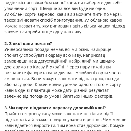
видів якісної свіжообсмаженої кави, ви виберете для себе
улюблений сорт. Швидше за все він буде не один.
Улюблені сорти зернової кави ви захочете пити по черзі,
також змінювати спосіб приготування. Улюбленою кавою
можна назвати ту, яку випивши навіть кілька чашок підряд
захочеться зробити ще одну чашечку.
2. З якої кави почати?
Універсальної поради немає, всі ми різні. Найкраще
спочатку спробувати одразу всю каву, наприклад
замовивши наш дегустаційний набір, який ми швидко
доставимо по Києву й Україні. Через пару тижнів ви
визначите фаворита кави для вас. Улюблені сорти часто
змінюються. Вони можуть залежати від настрою, погоди
або часу доби. Кожен новий урожай одного і того ж сорту
кави з однієї плантації може дати різний результат
залежно від погодних умов і багатьох інших факторів.
3. Чи варто віддавати перевагу дорожчій каві?
Прайс на зернову каву може залежати не тільки від її
рідкісності, а й важкості вирощування в регіоні. Чим менше
кави вдається виростити, тим вона стає дорожчою. Комусь