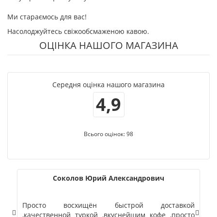
Ми стараємось для вас!
Насолоджуйтесь свіжообсмаженою кавою.
ОЦІНКА НАШОГО МАГАЗИНА
Середня оцінка нашого магазина
4,9
Всього оцінок: 98
Соколов Юрий Александрович
Просто восхищён быстрой доставкой
П
,качественной туркой ,вкуснейшим кофе ,просто
р