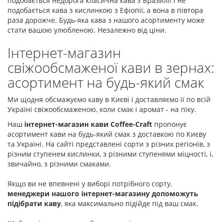
подобається недорога класична кава з Бразилії і не
подобається кава з кислинкою з Ефіопії, а вона в півтора
раза дорожче. Будь-яка кава з нашого асортименту може
стати вашою улюбленою. Незалежно від ціни.
Інтернет-магазин
свіжообсмаженої кави в зернах:
асортимент на будь-який смак
Ми щодня обсмажуємо каву в Києві і доставляємо її по всій
Україні свіжообсмаженою, коли смак і аромат - на піку.
Наш
інтернет-магазин кави Coffee-Craft
пропонує
асортимент кави на будь-який смак з доставкою по Києву
та Україні. На сайті представлені сорти з різних регіонів, з
різним ступенем кислинки, з різними ступенями міцності, і,
звичайно, з різними смаками.
Якщо ви не впевнені у виборі потрібного сорту,
менеджери нашого інтернет-магазину допоможуть
підібрати каву
, яка максимально підійде під ваш смак.