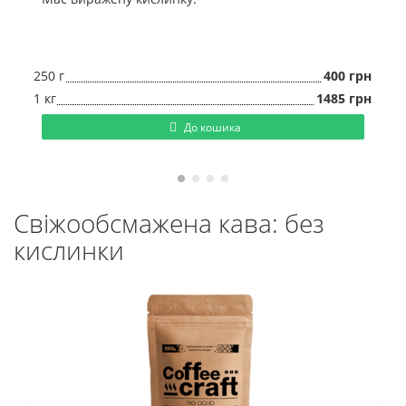
250 г
400 грн
1 кг
1485 грн
До кошика
Свіжообсмажена кава: без
кислинки