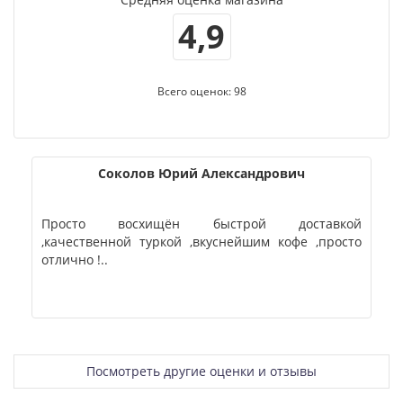
4,9
Всего оценок: 98
ч
Дмитро
тавкой
П’ю каву багато — від 3 до 7 чашок щодня, з 200
 ,просто
року. Перепробував десятки брендів, тому мож
сказати впевнено: тут кава дійсно смачна
Доставка швид..
Посмотреть другие оценки и отзывы