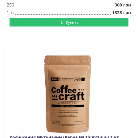
250 г
360 грн
1 кг
1325 грн
Купить
Кофе Кения Мутунзуни (Kenya Muthunzuuni) 1 кг