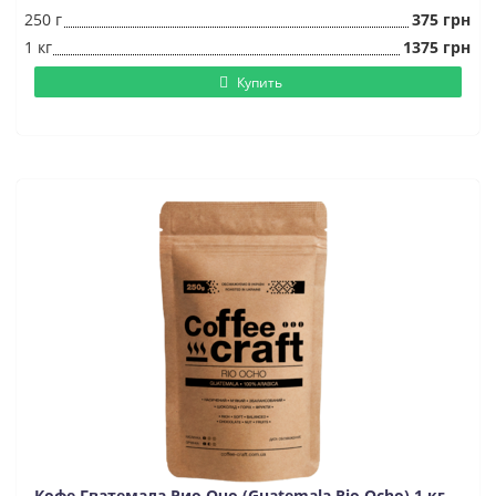
250 г
375 грн
1 кг
1375 грн
Купить
Кофе Гватемала Рио Очо (Guatemala Rio Ocho) 1 кг