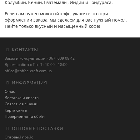
Колумбии, Кении, Гватемалы, Индии и Гондураса.
Если вам нужен молотый кофе, укажите это при
оформлении заказа, мы сделаем для вас нужный помол.
Пейте только вкусный и насыщенный кофе!
КОНТАКТЫ
Заказ и консультации: (067) 009 08 42
Время работы: Пн-Пт 10:00 - 18:00
office@coffee-craft.com.ua
ИНФОРМАЦИЯ
О нас
Доставка и оплата
Связаться с нами
Карта сайта
Повернення та обмін
ОПТОВЫЕ ПОСТАВКИ
Оптовый прайс