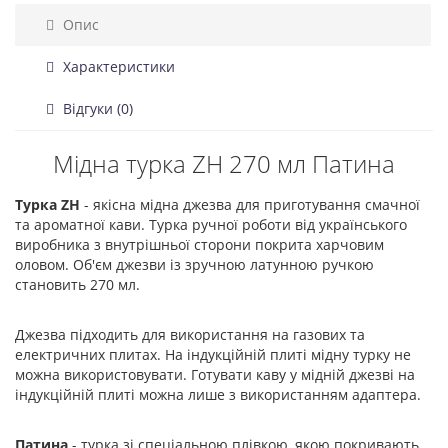
Опис
Характеристики
Відгуки (0)
Мідна турка ZH 270 мл Патина
Турка ZH
- якісна мідна джезва для приготування смачної
та ароматної кави. Турка ручної роботи від українського
виробника з внутрішньої сторони покрита харчовим
оловом. Об'єм джезви із зручною латунною ручкою
становить 270 мл.
Джезва підходить для використання на газових та
електричних плитах. На індукційній плиті мідну турку не
можна використовувати. Готувати каву у мідній джезві на
індукційній плиті можна лише з використанням адаптера.
Патина
- турка зі спеціальною плівкою, якою покривають