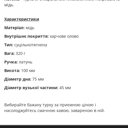
мідь.
Характеристики
Матеріал:
мідь
Внутрішнє покриття:
харчове олово
Тип:
суцільнотягнена
Вага:
320 г
Ручка:
латунь
Висота:
100 мм
Діаметр дна:
75 мм
Діаметр вузької частини:
45 мм
Вибирайте бажану турку за приємною ціною і
насолоджуйтесь смачною кавою, завареною в ній.