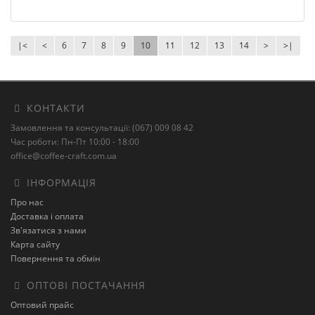
|<
<
6
7
8
9
10
11
12
13
14
>
>|
КОНТАКТИ
Замовлення та консультації: (067) 009 08 42
Час роботи: Пн-Пт 10:00 - 18:00
office@coffee-craft.com.ua
ІНФОРМАЦІЯ
Про нас
Доставка і оплата
Зв'язатися з нами
Карта сайту
Повернення та обмін
ОПТОВІ ПОСТАЧАННЯ
Оптовий прайс