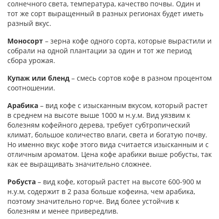
солнечного света, температура, качество почвы. Один и
тот же сорт выращенный в разных регионах будет иметь
разный вкус.
Моносорт
– зерна кофе одного сорта, которые вырастили и
собрали на одной плантации за один и тот же период
сбора урожая.
Купаж или бленд
– смесь сортов кофе в разном процентом
соотношении.
Арабика
– вид кофе с изысканным вкусом, который растет
в среднем на высоте выше 1000 м н.у.м. Вид уязвим к
болезням кофейного дерева, требует субтропический
климат, большое количество влаги, света и богатую почву.
Но именно вкус кофе этого вида считается изысканным и с
отличным ароматом. Цена кофе арабики выше робусты, так
как ее выращивать значительно сложнее.
Робуста
– вид кофе, который растет на высоте 600-900 м
н.у.м, содержит в 2 раза больше кофеина, чем арабика,
поэтому значительно горче. Вид более устойчив к
болезням и менее привередлив.