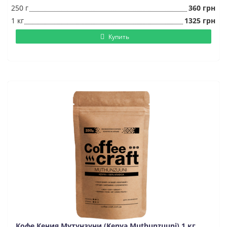
250 г
360 грн
1 кг
1325 грн
Купить
Кофе Кения Мутунзуни (Kenya Muthunzuuni) 1 кг