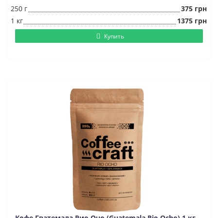
250 г
375 грн
1 кг
1375 грн
Купить
Кофе Гватемала Рио Очо (Guatemala Rio Ocho) 1 кг