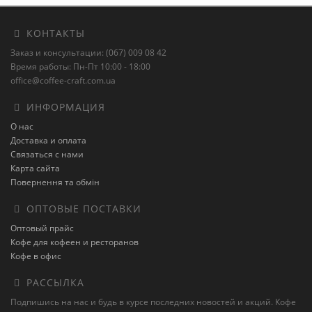
КОНТАКТЫ
Заказ и консультации: (067) 009 08 42
Время работы: Пн-Пт 10:00 - 18:00
office@coffee-craft.com.ua
ИНФОРМАЦИЯ
О нас
Доставка и оплата
Связаться с нами
Карта сайта
Повернення та обмін
ОПТОВЫЕ ПОСТАВКИ
Оптовый прайс
Кофе для кофеен и ресторанов
Кофе в офис
РАССЫЛКА
Подпишись на нас и будь в курсе последних новостей и акций. Кофе