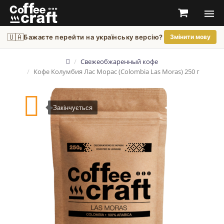
🇺🇦
Бажаєте перейти на українську версію?
Змінити мову
Свежеобжаренный кофе
Кофе Колумбия Лас Морас (Colombia Las Moras) 250 г
Закінчується