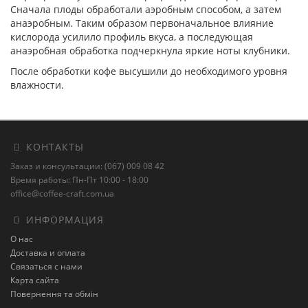
Сначала плоды обработали аэробным способом, а затем
анаэробным. Таким образом первоначальное влияние
кислорода усилило профиль вкуса, а последующая
анаэробная обработка подчеркнула яркие ноты клубники.
После обработки кофе высушили до необходимого уровня
влажности.
КОНТАКТЫ
Заказ и консультации: (067) 009 08 42
Время работы: Пн-Пт 10:00 - 18:00
office@coffee-craft.com.ua
ИНФОРМАЦИЯ
О нас
Доставка и оплата
Связаться с нами
Карта сайта
Повернення та обмін